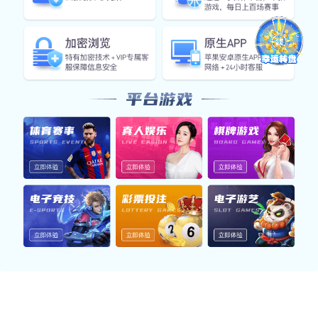
数据合规卓越平台
平台顺利通过 GDPR 与 ISO 多项认证，建立技术安全新标
准。
用户满意度大奖
九州体育-九州体育(中国)·-官方网站 用户活跃度与续访率连