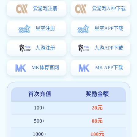
七、法律责任与适用
协议适用中华人民共和国法律。如用户使用服务过程中产生
纠纷，应向平台所在地法院提起诉讼。
八、联系方式
如对本协议有疑问或建议，欢迎通过以下方式与我们联系：
Email：support@wtwmics.com
荣誉与成就
九州体育首页 在多个国际赛事科技平台评比中脱颖而出，持
续提升安全性与观赛体验。